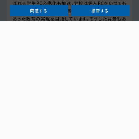
ばれる学生PC必携化も加速。学校は個人PCをいつでも
どこでも利用できる環境を整備し、一人ひとりの個性に
同意する
拒否する
あった教育の実現を目指しています。そうした背景もあ
り、学生個別のニーズにも応えられるように、「EMカンパ
ニー」ではエンドユーザー(学生)向けの販売も行ってい
るのが特徴でもあります。
今後も引き続き、お客さまである教育機関や学生の皆さ
んとしっかり向き合い、メーカーやベンダーとタイアップ
しながら、新たなマーケットの開拓にも取り組んでいき
ます。もちろん、そのためには他カンパニーとの相互のナ
レッジやノウハウの共有が欠かせません。業界内でさら
なる存在感を高め、業務拡大を図ってまいります。