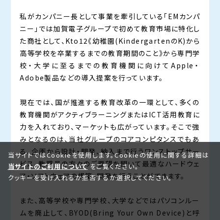
私がカンパニー長として事業を牽引している「EMカンパ
ニー」では加賀電子グループで初めて教育市場に特化し
た商社として、Kto12《幼稚園(KindergartenのK)から
高等学校を卒業するまでの教育期間のこと》から専門学
校・大学に至るまでの教育機関に向けてApple・
Adobe製品などの導入提案を行っています。
現在では、国が推進する教育改革の一環として、多くの
教育機関がアクティブラーニングまたはICT活用教育に
力を入れており、マーケットも広がっています。そこで強
みとなるのは、当社グループのコアコンピタンスでもあ
る、企画から設計・開発、納入まで行うワンストップサー
当サイトではCookieを使用します。Cookieの使用に関する詳細は
ビス。教職員の方々のご要望を聞いて最適なハードウェ
当サイトのご利用について
をご覧ください。
ア・ソフトウェアの構築・開発を行うことができます。
クッキーを受け入れるか拒否するか選択してください。
また、高等学校や専門学校、大学などではパソコンルー
ムを廃止して、BYOD(Bring Your Own Device)と呼