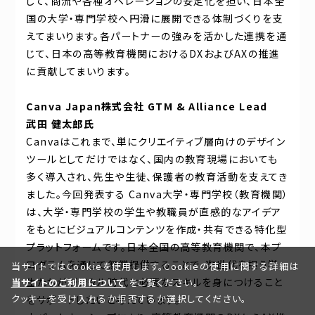
して、商流や各種オペレーションの安定化を担い、日本全
国の大学・専門学校へ円滑に展開できる体制づくりを支
えてまいります。各パートナーの強みを活かした連携を通
じて、日本の高等教育機関におけるDXおよびAXの推進
に貢献してまいります。
Canva Japan株式会社 GTM & Alliance Lead
武田 健太郎氏
Canvaはこれまで、単にクリエイティブ層向けのデザイン
ツールとしてだけではなく、国内の教育現場においても
多く導入され、先生や生徒、保護者の教育活動を支えてき
ました。今回発表する Canva大学・専門学校（教育機関）
は、大学・専門学校の学生や教職員が直感的なアイデア
をもとにビジュアルコンテンツを作成・共有できる特化型
プラットフォームです。日本全国の高等教育機関で、本プ
ログラムを通じて無償提供することで、次世代を担う学
当サイトではCookieを使用します。Cookieの使用に関する詳細は
生たちがデジタル時代に必要なスキルを身につけること
当サイトのご利用について
をご覧ください。
クッキーを受け入れるか拒否するか選択してください。
をサポートしたいと考えています。