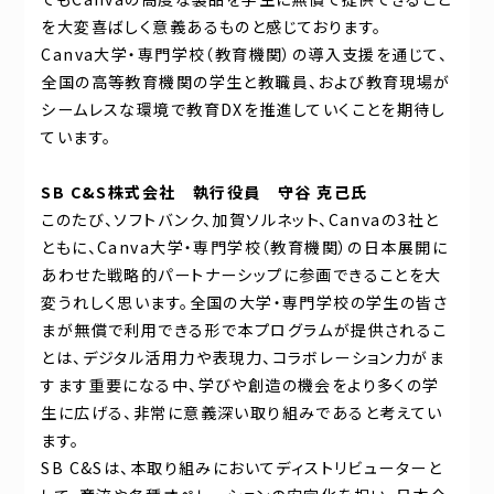
を大変喜ばしく意義あるものと感じております。
Canva大学・専門学校（教育機関）の導入支援を通じて、
全国の高等教育機関の学生と教職員、および教育現場が
シームレスな環境で教育DXを推進していくことを期待し
ています。
SB C&S株式会社 執行役員 守谷 克己氏
このたび、ソフトバンク、加賀ソルネット、Canvaの3社と
ともに、Canva大学・専門学校（教育機関）の日本展開に
あわせた戦略的パートナーシップに参画できることを大
変うれしく思います。全国の大学・専門学校の学生の皆さ
まが無償で利用できる形で本プログラムが提供されるこ
とは、デジタル活用力や表現力、コラボレーション力がま
すます重要になる中、学びや創造の機会をより多くの学
生に広げる、非常に意義深い取り組みであると考えてい
ます。
SB C&Sは、本取り組みにおいてディストリビューターと