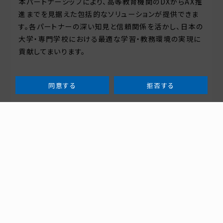
本パートナーシップにより、高等教育機関のDXからAX推
進までを見据えた包括的なソリューションが提供できま
す。各パートナーの深い知見と信頼関係を活かし、日本の
大学・専門学校における最適な学習・教務環境の実現に
貢献してまいります。
同意する
拒否する