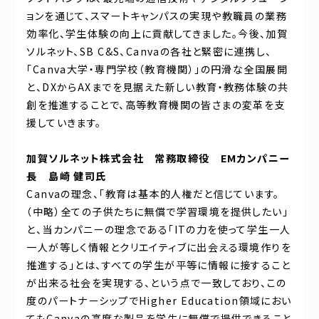
ョンを通じて、スマートキャンパスの実現や教職員の業務
効率化、学生体験の向上に貢献してきました。今後、加賀
ソルネット、SB C&S、Canvaの各社と緊密に連携し、
「Canva大学・専門学校（教育機関）」の円滑な全国展開
と、DXからAXまでを見据えた新しい教育・教務体験の共
創を推進することで、高等教育機関の皆さまの変革を支
援していきます。
加賀ソルネット株式会社 常務取締役 EMカンパニー
長 島崎 健司氏
Canvaの理念、「教育は基本的人権だと信じています。
（中略）全ての子供たちに無償で学習環境を提供したい」
と、当カンパニーの理念である「ITの力を使って学生一人
一人が等しく情報とクリエイティブに出会える環境作りを
推進する」とは、すべての学生が平等に情報に接すること
が出来る社会を実現する、という点で一致しており、この
度のパートナーシップでHigher Education領域におい
てもCanvaの高度な製品を学生に無償で提供できること