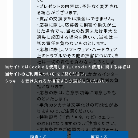
い。
・プレゼントの内容は、予告なく変更され
る場合がございます。
・賞品の交換または換金はできません。
・応募に際し、応募者に損害や損失が生
じた場合でも、当社の故意または重大な
過失に起因する場合を除いて、当社は一
切の責任を負わないものとします。
・応募に際し、ソフトウェア・ハードウェア
上のトラブルやその他の損害について、当
社は一切の責任を負わないものとしま
当サイトではCookieを使用します。Cookieの使用に関する詳細は
す。
当サイトのご利用について
をご覧ください。
・キャンペーンへの応募にかかるインター
ネット接続料および通信費は応募者の負
クッキーを受け入れるか拒否するか選択してください。
担となります。
・応募の際は、注意事項等に同意したも
のといたします。
・半角カタカナは文字化けの可能性があ
りますので、ご注意ください。
・特殊記号（半角 ' = % など）はエラー
の原因になりますので、ご注意ください。
・応募条件をご確認のうえ、応募フォーム
より必要事項をご入力し、内容を確認の
同意する
拒否する