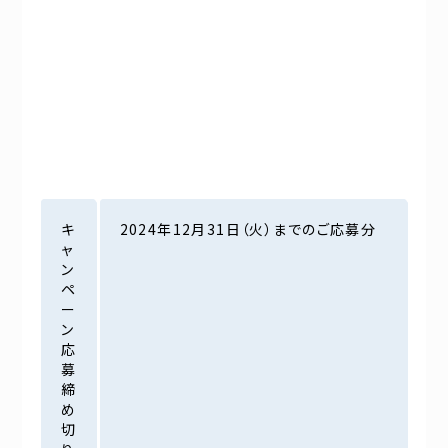
キ
2024年12月31日（火）までのご応募分
ャ
ン
ペ
ー
ン
応
募
締
め
切