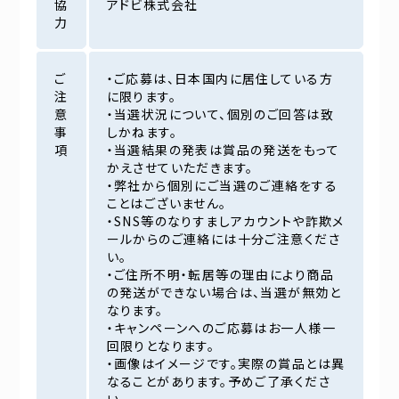
協
アドビ株式会社
力
ご
・ご応募は、日本国内に居住している方
注
に限ります。
意
・当選状況について、個別のご回答は致
事
しかねます。
項
・当選結果の発表は賞品の発送をもって
かえさせていただきます。
・弊社から個別にご当選のご連絡をする
ことはございません。
・SNS等のなりすましアカウントや詐欺メ
ールからのご連絡には十分ご注意くださ
い。
・ご住所不明・転居等の理由により商品
の発送ができない場合は、当選が無効と
なります。
・キャンペーンへのご応募はお一人様一
回限りとなります。
・画像はイメージです。実際の賞品とは異
なることがあります。予めご了承くださ