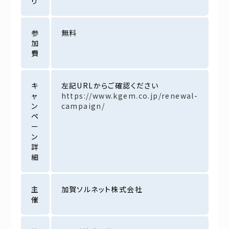
り
参
無料
加
費
キ
左記URLからご確認ください
ャ
https://www.kgem.co.jp/renewal-
ン
campaign/
ペ
ー
ン
詳
細
主
加賀ソルネット株式会社
催