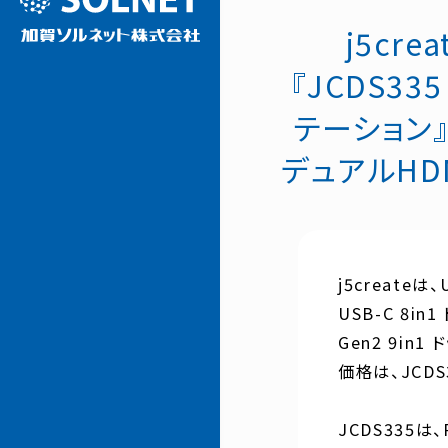
j5cr
『JCDS335
テーション』及び
デュアルHDM
j5createは
USB-C 8in
Gen2 9i
価格は、JCDS
JCDS335