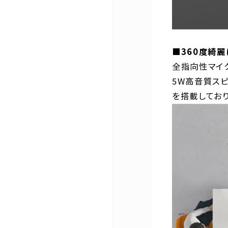
■360度綺
全指向性マイ
5W高音質ス
を搭載してお