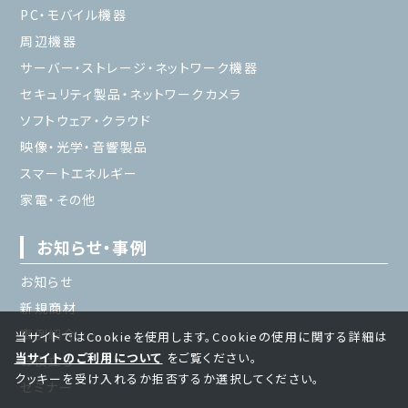
PC・モバイル機器
周辺機器
サーバー・ストレージ・ネットワーク機器
セキュリティ製品・ネットワークカメラ
ソフトウェア・クラウド
映像・光学・音響製品
スマートエネルギー
家電・その他
お知らせ・事例
お知らせ
新規商材
事例紹介
当サイトではCookieを使用します。Cookieの使用に関する詳細は
当サイトのご利用について
をご覧ください。
お役立ち
クッキーを受け入れるか拒否するか選択してください。
セミナー