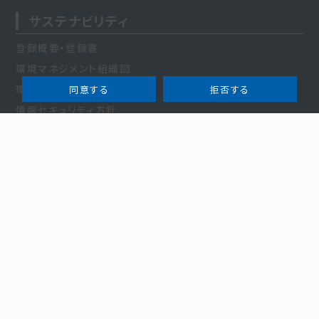
サステナビリティ
登録概要・登録書
環境マネジメント組織図
環境マネジメント登録サイト
同意する
拒否する
情報セキュリティ方針
プライバシーポリシー
採用情報
本社
〒104-0032 東京都中央区八丁堀3-27-10
TEL 03-5931-0123／FAX 03-3206-3707