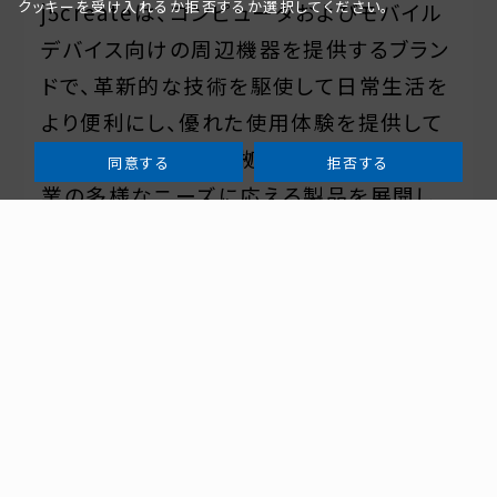
クッキーを受け入れるか拒否するか選択してください。
j5createは、コンピュータおよびモバイル
デバイス向けの周辺機器を提供するブラン
ドで、革新的な技術を駆使して日常生活を
より便利にし、優れた使用体験を提供して
います。世界に4つの拠点を構え、個人と企
同意する
拒否する
業の多様なニーズに応える製品を展開し
ています。
j5createの公式ウェブサイト
URL：
https://jp.j5create.com
j5create IG: @j5create__jp
URL:
https://www.instagram.com/j5create__j