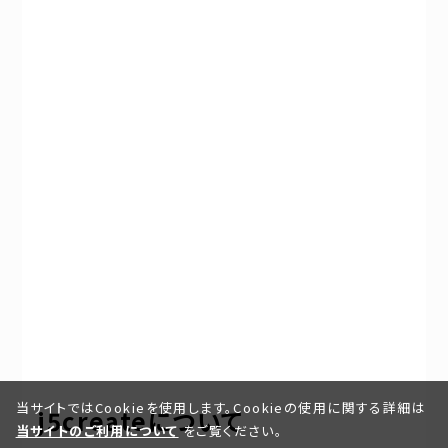
当サイトではCookieを使用します。Cookieの使用に関する詳細は
j5createについて
当サイトのご利用について
をご覧ください。