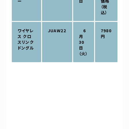
ー
日
価格
（税
込）
ワイヤレ
JUAW22
6
7980
ス クロ
月
円
スリンク
30
ドングル
日
（火）