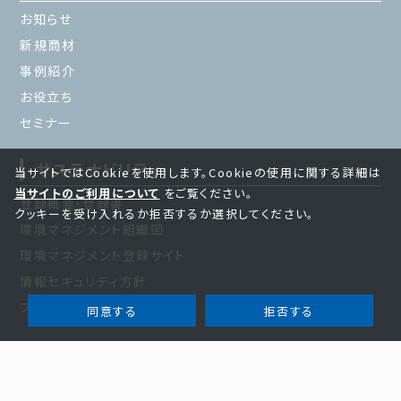
お知らせ
新規商材
事例紹介
お役立ち
セミナー
サステナビリティ
当サイトではCookieを使用します。Cookieの使用に関する詳細は
当サイトのご利用について
をご覧ください。
登録概要・登録書
クッキーを受け入れるか拒否するか選択してください。
環境マネジメント組織図
環境マネジメント登録サイト
情報セキュリティ方針
プライバシーポリシー
同意する
拒否する
採用情報