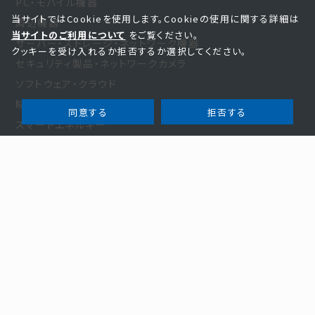
PC・モバイル機器
当サイトではCookieを使用します。Cookieの使用に関する詳細は
周辺機器
当サイトのご利用について
をご覧ください。
サーバー・ストレージ・ネットワーク機器
クッキーを受け入れるか拒否するか選択してください。
セキュリティ製品・ネットワークカメラ
ソフトウェア・クラウド
映像・光学・音響製品
同意する
拒否する
スマートエネルギー
家電・その他
お知らせ・事例
お知らせ
新規商材
事例紹介
お役立ち
セミナー