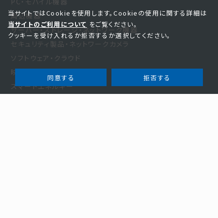
PC・モバイル機器
当サイトではCookieを使用します。Cookieの使用に関する詳細は
周辺機器
当サイトのご利用について
をご覧ください。
サーバー・ストレージ・ネットワーク機器
クッキーを受け入れるか拒否するか選択してください。
セキュリティ製品・ネットワークカメラ
ソフトウェア・クラウド
映像・光学・音響製品
同意する
拒否する
スマートエネルギー
家電・その他
お知らせ・事例
お知らせ
新規商材
事例紹介
お役立ち
セミナー