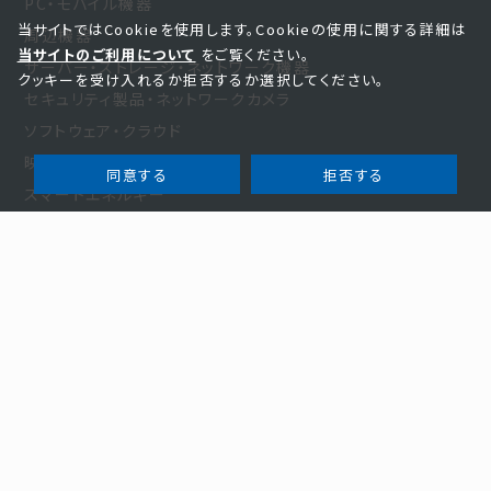
PC・モバイル機器
当サイトではCookieを使用します。Cookieの使用に関する詳細は
周辺機器
当サイトのご利用について
をご覧ください。
サーバー・ストレージ・ネットワーク機器
クッキーを受け入れるか拒否するか選択してください。
セキュリティ製品・ネットワークカメラ
ソフトウェア・クラウド
映像・光学・音響製品
同意する
拒否する
スマートエネルギー
家電・その他
お知らせ・事例
お知らせ
新規商材
事例紹介
お役立ち
セミナー