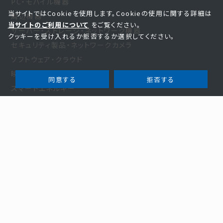
PC・モバイル機器
当サイトではCookieを使用します。Cookieの使用に関する詳細は
周辺機器
当サイトのご利用について
をご覧ください。
サーバー・ストレージ・ネットワーク機器
クッキーを受け入れるか拒否するか選択してください。
セキュリティ製品・ネットワークカメラ
ソフトウェア・クラウド
映像・光学・音響製品
同意する
拒否する
スマートエネルギー
家電・その他
お知らせ・事例
お知らせ
新規商材
事例紹介
お役立ち
セミナー