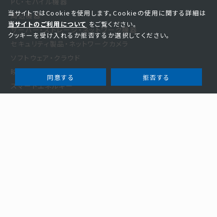
PC・モバイル機器
当サイトではCookieを使用します。Cookieの使用に関する詳細は
周辺機器
当サイトのご利用について
をご覧ください。
サーバー・ストレージ・ネットワーク機器
クッキーを受け入れるか拒否するか選択してください。
セキュリティ製品・ネットワークカメラ
ソフトウェア・クラウド
映像・光学・音響製品
同意する
拒否する
スマートエネルギー
家電・その他
お知らせ・事例
お知らせ
新規商材
事例紹介
お役立ち
セミナー