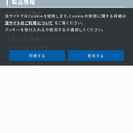
製品情報
PC・モバイル機器
当サイトではCookieを使用します。Cookieの使用に関する詳細は
周辺機器
当サイトのご利用について
をご覧ください。
クッキーを受け入れるか拒否するか選択してください。
サーバー・ストレージ・ネットワーク機器
セキュリティ製品・ネットワークカメラ
ソフトウェア・クラウド
同意する
拒否する
映像・光学・音響製品
スマートエネルギー
家電・その他
お知らせ・事例
お知らせ
新規商材
事例紹介
お役立ち