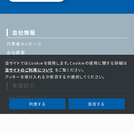
会社情報
代表者メッセージ
会社概要
沿革
当サイトではCookieを使用します。Cookieの使用に関する詳細は
アクセス
当サイトのご利用について
をご覧ください。
クッキーを受け入れるか拒否するか選択してください。
事業紹介
ソルネットカンパニー
同意する
拒否する
ハイテックカンパニー
EMカンパニー
製品情報