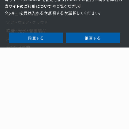
サーバー・ストレージ・ネットワーク機器
当サイトのご利用について
をご覧ください。
クッキーを受け入れるか拒否するか選択してください。
セキュリティ製品・ネットワークカメラ
ソフトウェア・クラウド
映像・光学・音響製品
同意する
拒否する
スマートエネルギー
家電・その他
お知らせ・事例
お知らせ
新規商材
事例紹介
お役立ち
セミナー
サステナビリティ