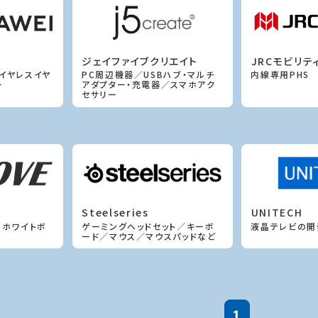
ジェイファイブクリエイト
JRCモビリテ
イヤレスイヤ
PC周辺機器／USBハブ・マルチ
内線専用PHS
ー
アダプター・充電器／スマホアク
セサリー
Steelseries
UNITECH
ルホワイトボ
ゲーミングヘッドセット／キーボ
液晶テレビの開
ード／マウス／マウスパッドなど
1