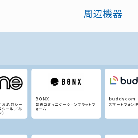
周辺機器
BONX
buddycom
ル／お名前シー
音声コミュニケーションプラットフ
スマートフォンI
写シール／布
ォーム
ド）